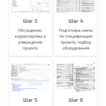
Шаг 3
Шаг 4
Заключение
Закупка
Шаг 3
Шаг 4
договора на монтаж
оборудования
и старт работ
Обсуждение,
Подготовка сметы
корректировка и
по спецификации
утверждение
проекта, подбор
проекта
оборудования
Шаг 5
Шаг 6
Фото и видео
Пуско-наладочные
отчёты (в цикле)
работы
Шаг 5
Шаг 6