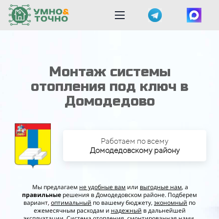
Монтаж системы
отопления под ключ в
Домодедово
Работаем по всему
Домодедовскому
району
Мы предлагаем
не удобные вам
или
выгодные нам
, а
правильные
решения в Домодедовском районе. Подберем
вариант,
оптимальный
по вашему бюджету,
экономный
по
ежемесячным расходам и
надежный
в дальнейшей
эксплуатации. Система отопления, смонтированная нами,