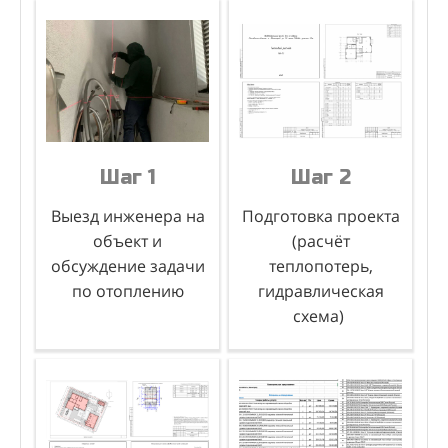
Шаг 1
Шаг 2
Шаг 1
Шаг 2
Выезд инженера и
Подготовка сметы
Выезд инженера на
Подготовка проекта
обсуждение задачи
под
объект и
(расчёт
ваш проект
обсуждение задачи
теплопотерь,
по отоплению
гидравлическая
схема)