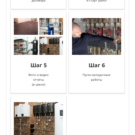
договора
и старт работ
О
Шаг 5
Шаг 6
Фото и видео
Пуско-наладочные
отчёты
работы
(в цикле)
Вы